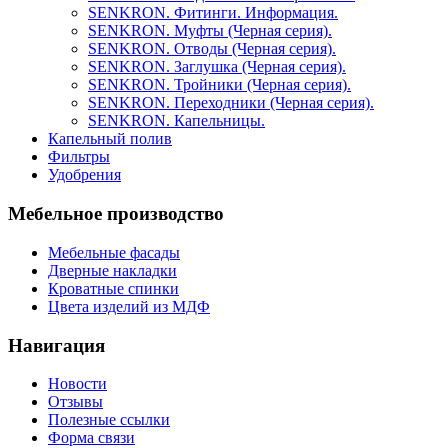
SENKRON. Фитинги. Информация.
SENKRON. Муфты (Черная серия).
SENKRON. Отводы (Черная серия).
SENKRON. Заглушка (Черная серия).
SENKRON. Тройники (Черная серия).
SENKRON. Переходники (Черная серия).
SENKRON. Капельницы.
Капельный полив
Фильтры
Удобрения
Мебельное производство
Мебельные фасады
Дверные накладки
Кроватные спинки
Цвета изделий из МДФ
Навигация
Новости
Отзывы
Полезные ссылки
Форма связи