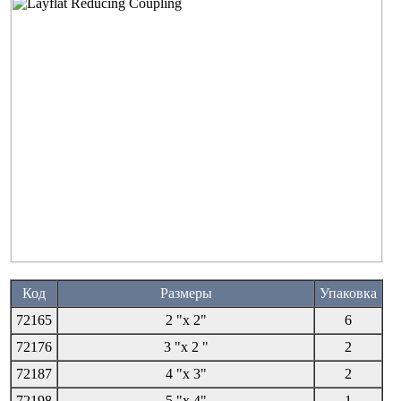
Код
Размеры
Упаковка
72165
2 "х 2"
6
72176
3 "х 2 "
2
72187
4 "х 3"
2
72198
5 "х 4"
1