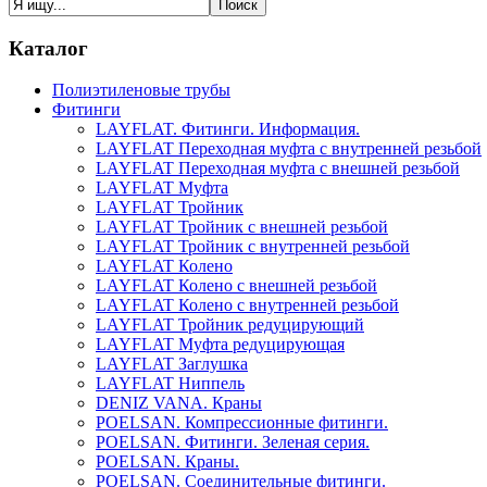
Каталог
Полиэтиленовые трубы
Фитинги
LAYFLAT. Фитинги. Информация.
LAYFLAT Переходная муфта с внутренней резьбой
LAYFLAT Переходная муфта с внешней резьбой
5
LAYFLAT Муфта
4
LAYFLAT Тройник
3
LAYFLAT Тройник с внешней резьбой
2
LAYFLAT Тройник с внутренней резьбой
1
LAYFLAT Колено
LAYFLAT Колено с внешней резьбой
LAYFLAT Колено с внутренней резьбой
LAYFLAT Тройник редуцирующий
LAYFLAT Муфта редуцирующая
LAYFLAT Заглушка
LAYFLAT Ниппель
DENIZ VANA. Краны
POELSAN. Компрессионные фитинги.
POELSAN. Фитинги. Зеленая серия.
POELSAN. Краны.
POELSAN. Соединительные фитинги.