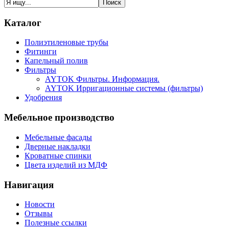
Каталог
Полиэтиленовые трубы
Фитинги
Капельный полив
Фильтры
AYTOK Фильтры. Информация.
5
AYTOK Ирригационные системы (фильтры)
4
Удобрения
3
2
Мебельное производство
1
Мебельные фасады
Дверные накладки
Кроватные спинки
Цвета изделий из МДФ
Навигация
Новости
Отзывы
Полезные ссылки