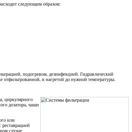
роисходит следующим образом:
фильтрацией, подогревом, дезинфекцией. Гидравлический
уже отфильтрованной, и нагретой до нужной температуры.
а, циркулярного
ого дозатора, чаши
ого или
с реставрацией
нном случае