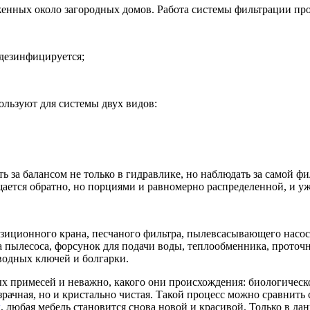
уженных около загородных домов. Работа системы фильтрации п
 дезинфицируется;
ользуют для системы двух видов:
ть за балансом не только в гидравлике, но наблюдать за самой 
ращается обратно, но порциями и равномерно распределенной, и 
озиционного крана, песчаного фильтра, пылевсасывающего насос
а пылесоса, форсунок для подачи воды, теплообменника, проточн
зводных ключей и болгарки.
ных примесей и неважно, какого они происхождения: биологическ
зрачная, но и кристально чистая. Такой процесс можно сравнить 
ы
, любая мебель становится снова новой и красивой. Только в да